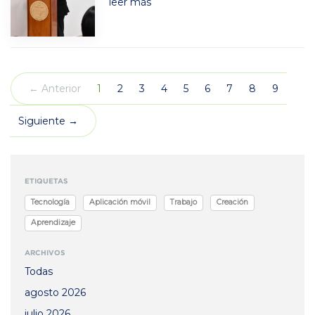
leer más
(actual)
← Anterior
1
2
3
4
5
6
7
8
9
Siguiente →
ETIQUETAS
Tecnología
Aplicación móvil
Trabajo
Creación
Aprendizaje
ARCHIVOS
Todas
agosto 2026
julio 2026